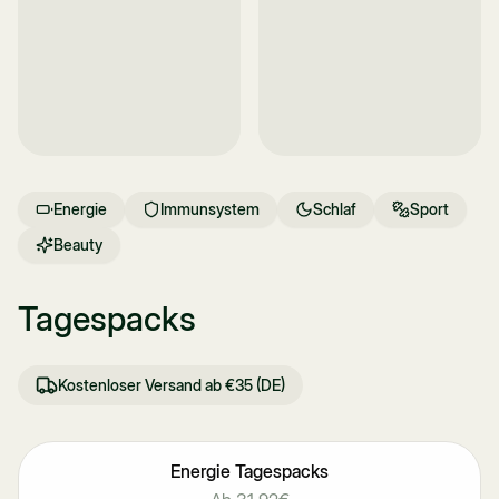
Sportpacks
Flaschen
Energie
Immunsystem
Schlaf
Sport
Beauty
Tagespacks
Dosen
Sprays
Kostenloser Versand ab €35 (DE)
Energie Tagespacks
Über 4.000x gekauft