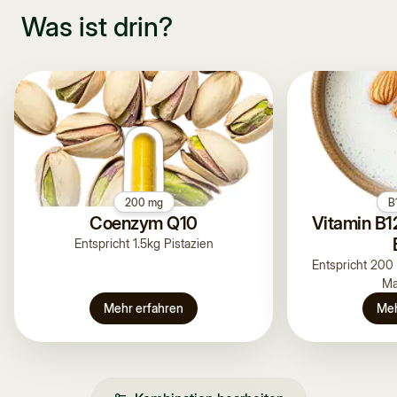
Was ist drin?
200 mg
B
Coenzym Q10
Vitamin B1
Entspricht 1.5kg Pistazien
Entspricht 200
Ma
Mehr erfahren
Meh