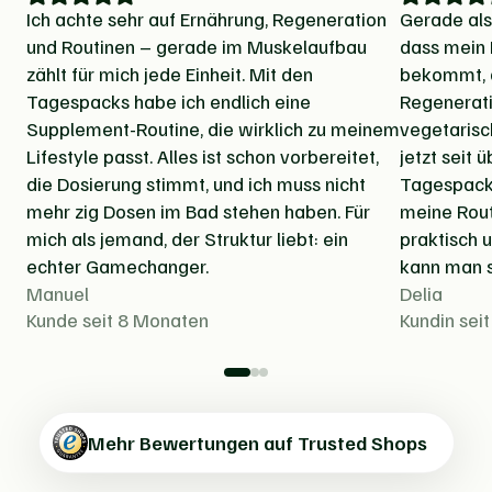
Ich achte sehr auf Ernährung, Regeneration
Gerade als 
und Routinen – gerade im Muskelaufbau
dass mein 
zählt für mich jede Einheit. Mit den
bekommt, d
Tagespacks habe ich endlich eine
Regenerati
Supplement-Routine, die wirklich zu meinem
vegetarisc
Lifestyle passt. Alles ist schon vorbereitet,
jetzt seit 
die Dosierung stimmt, und ich muss nicht
Tagespacks
mehr zig Dosen im Bad stehen haben. Für
meine Rout
mich als jemand, der Struktur liebt: ein
praktisch 
echter Gamechanger.
kann man s
Manuel
Delia
Kunde seit 8 Monaten
Kundin sei
Mehr Bewertungen auf Trusted Shops