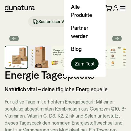
Alle
Produkte
Kostenloser Versand ab €35 (DE)
Partner
werden
Previous slide
Next sl
Über 4.000x gekauft
Blog
Zum Test
Energie Tagespacks
Natürlich vital – deine tägliche Energiequelle
Für aktive Tage mit erhöhtem Energiebedarf: Mit einer
sorgfältig abgestimmten Kombination aus Coenzym Q10, B-
Vitaminen, Vitamin C, D3, K2, Zink und Selen unterstützt
dieses Tagespack den normalen Energiestoffwechsel und
trägt zur Verringerung von Müdigkeit bei. Ein Tower pro