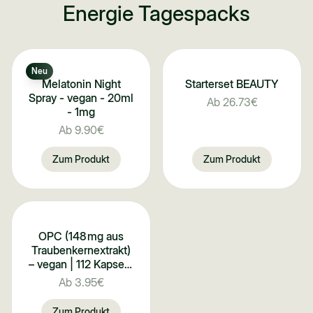
Energie Tagespacks
Neu
Melatonin Night
Starterset BEAUTY
Spray - vegan - 20ml
Ab
26.73€
- 1mg
Ab
9.90€
Zum Produkt
Zum Produkt
OPC (148 mg aus
Traubenkernextrakt)
– vegan | 112 Kapseln
in Glasflasche
Ab
3.95€
Zum Produkt