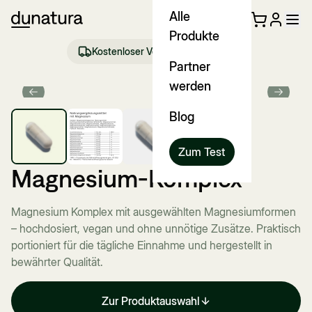
Alle
Produkte
Kostenloser Versand ab €35 (DE)
Partner
werden
Previous slide
Next sl
Blog
Zum Test
Magnesium-Komplex
Magnesium Komplex mit ausgewählten Magnesiumformen
– hochdosiert, vegan und ohne unnötige Zusätze. Praktisch
portioniert für die tägliche Einnahme und hergestellt in
bewährter Qualität.
Zur Produktauswahl