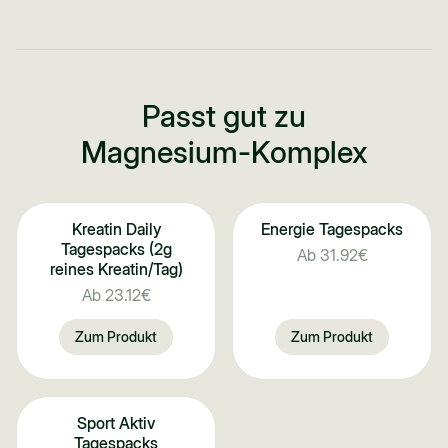
Passt gut zu
Magnesium-Komplex
Kreatin Daily
Energie Tagespacks
Über 4.000x gekauft
Tagespacks (2g
Ab
31.92€
reines Kreatin/Tag)
Ab
23.12€
Zum Produkt
Zum Produkt
Sport Aktiv
Tagespacks