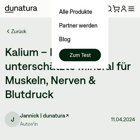
Alle Produkte
Partner werden
Zurück
Blog
Kalium – Das
Zum Test
unterschätzte Mineral für
Muskeln, Nerven &
Blutdruck
Jannick | dunatura
J
11.04.2024
Autor/in