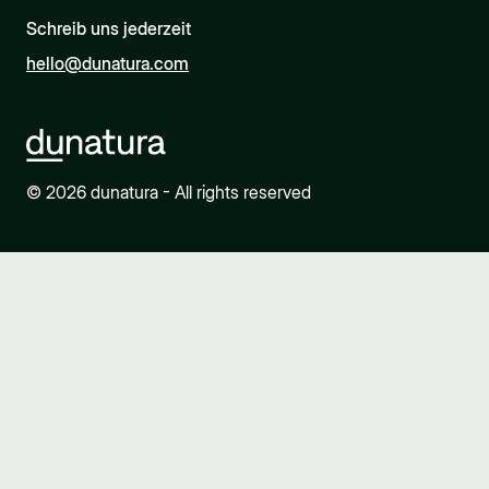
Schreib uns jederzeit
hello@dunatura.com
© 2026 dunatura - All rights reserved
Wichtige Hinweise: Nahrungsergänzungsmittel sind kein Ersatz
für eine ausgewogene und abwechslungsreiche Ernährung. Die
angegebene empfohlene tägliche Verzehrmenge nicht
überschreiten. Bei der Einnahme mit Medikamenten unbedingt
mit einem Arzt absprechen. Das Produkt verschlossen, kühl,
trocken und außerhalb der Reichweite von kleinen Kindern
aufbewahren.
Entwickelt, abgefüllt und getestet in Deutschland.
dunatura GmbH
Hofmannstrasse 52