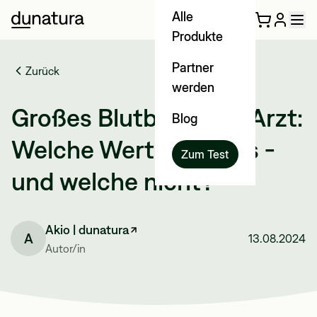
Alle
Produkte
Partner
Zurück
werden
Großes Blutbild beim Arzt:
Blog
Welche Werte zeigt es -
Zum Test
und welche nicht?
Akio | dunatura
A
13.08.2024
Autor/in