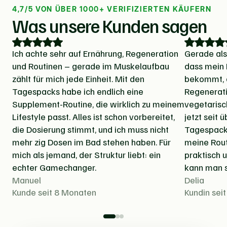
4,7/5 VON ÜBER 1000+ VERIFIZIERTEN KÄUFERN
Was unsere Kunden sagen
Ich achte sehr auf Ernährung, Regeneration
Gerade als 
und Routinen – gerade im Muskelaufbau
dass mein 
zählt für mich jede Einheit. Mit den
bekommt, d
Tagespacks habe ich endlich eine
Regenerati
Supplement-Routine, die wirklich zu meinem
vegetarisc
Lifestyle passt. Alles ist schon vorbereitet,
jetzt seit 
die Dosierung stimmt, und ich muss nicht
Tagespacks
mehr zig Dosen im Bad stehen haben. Für
meine Rout
mich als jemand, der Struktur liebt: ein
praktisch 
echter Gamechanger.
kann man s
Manuel
Delia
Kunde seit 8 Monaten
Kundin sei