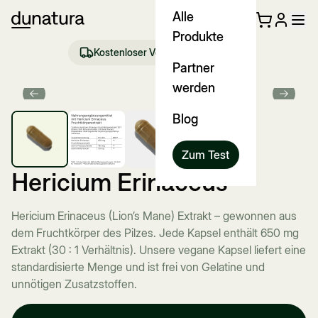
Alle
Produkte
Kostenloser Versand ab €35 (DE)
Partner
werden
Previous slide
Next sl
Blog
Zum Test
Hericium Erinaceus
Hericium Erinaceus (Lion’s Mane) Extrakt – gewonnen aus
dem Fruchtkörper des Pilzes. Jede Kapsel enthält 650 mg
Extrakt (30 : 1 Verhältnis). Unsere vegane Kapsel liefert eine
standardisierte Menge und ist frei von Gelatine und
unnötigen Zusatzstoffen.