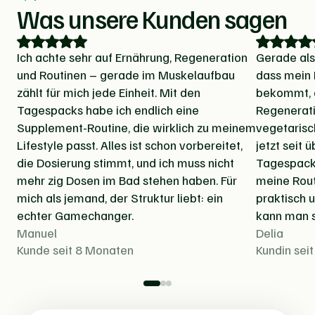
Was unsere Kunden sagen
Ich achte sehr auf Ernährung, Regeneration
Gerade als 
und Routinen – gerade im Muskelaufbau
dass mein 
zählt für mich jede Einheit. Mit den
bekommt, d
Tagespacks habe ich endlich eine
Regenerati
Supplement-Routine, die wirklich zu meinem
vegetarisc
Lifestyle passt. Alles ist schon vorbereitet,
jetzt seit 
die Dosierung stimmt, und ich muss nicht
Tagespacks
mehr zig Dosen im Bad stehen haben. Für
meine Rout
mich als jemand, der Struktur liebt: ein
praktisch 
echter Gamechanger.
kann man s
Manuel
Delia
Kunde seit 8 Monaten
Kundin sei